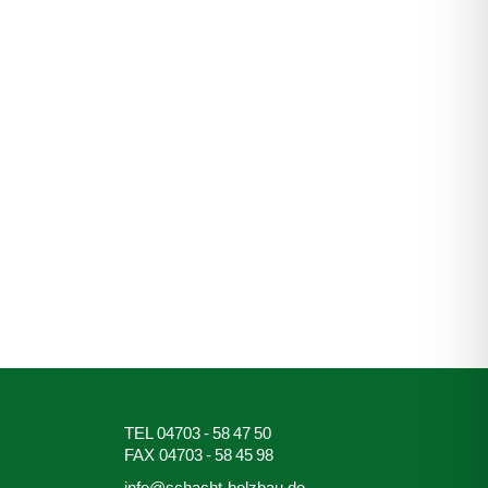
TEL 04703 - 58 47 50
FAX 04703 - 58 45 98
info@schacht-holzbau.de