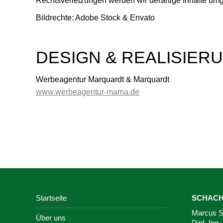
Rechtsverletzungen werden wir derartige Inhalte um
Bildrechte: Adobe Stock & Envato
DESIGN & REALISIER
Werbeagentur Marquardt & Marquardt
www.werbeagentur-mama.de
Startseite
SCHACHT
Marcus S
Über uns
Dipl.-Ing