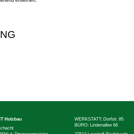
gehend entfernen.
UNG
 Holzbau
WERKSTATT: Dorfstr. 85
BÜRO: Lindenallee 66
chacht
. (FH) & Zimmerermeister
27612 Loxstedt-Bexhövede