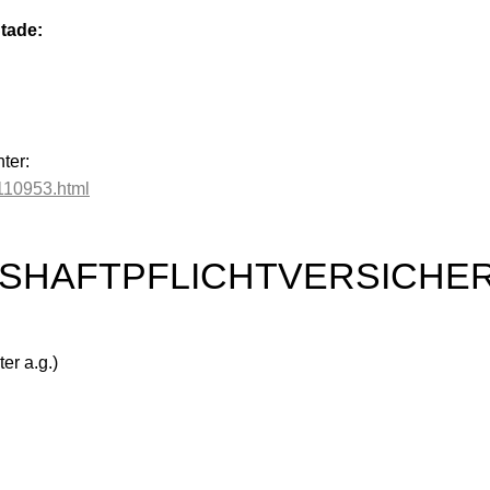
tade:
ter:
110953.html
FSHAFTPFLICHTVERSICHE
er a.g.)