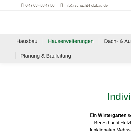
0 47 03 - 58 47 50
info@schacht-holzbau.de
Hausbau
Hauserweiterungen
Dach- & A
Planung & Bauleitung
Indi
Ein
Wintergarten
sc
Bei Schacht Holzb
funktionalen Mehrwe