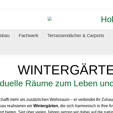
Hol
usbau
Fachwerk
Terrassendächer & Carports
WINTERGÄRT
viduelle Räume zum Leben un
hafft mehr als zusätzlichen Wohnraum – er verbindet Ihr Zuhau
au realisieren wir
Wintergärten
, die sich harmonisch in Ihre A
rt bieten. Seit über vielen Jahren setzen wir dabei auf die natü